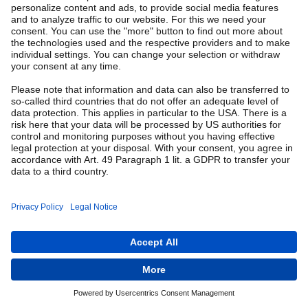
E-Mail
Passwort vergessen?
Passwort
Anmelden
Anmelden mit N-Ident
Noch kein Account vorhanden?
Hier registrieren.