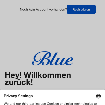
Noch kein Account vorhanden?
Registrieren
Hey! Willkommen
zurück!
Meldet Euch hier mit Euren Zugangsdaten an.